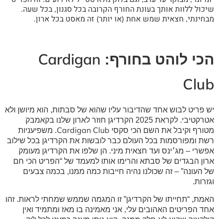
שיכול ללוות אותך בעונת החורף הקרובה בכל סגנון, בכל שעה.
מבחינתי, חצאית שמש אחת (או יותר) זה מאסט בכל ארון.
Cardigan
הכי לוהט בחורף:
Club
יש פריט לבוש אחד שהדיבור עליו שהוא של סבתות, הוא מיושן ולא
אטרקטיבי. לקראת 2025 הקרדיגן חוזר לארון שלנו בקאמבק
Cardigan Club
מטורף וקיבל את השם הכי סקסי
. משפיעניות
רשת ומפורסמות בכל העולם כבר לובשות את הקרדיגן בכל שילוב
אפשרי – מג׳ינס ועד חצאית מיני. הן שלפו את הקרדיגן מעומק
ארון הבגדים של סבתא והרימו אותו למעמד של “הפריט הכי חם
של העונה” – זה שכולנו נהיה חייבות כמה ממנו, בכמה צבעים
וגזרות.
האמת, “תחייתו של הקרדיגן” זו המגמה שממש שמחתי לראות. זהו
אחד הפריטים האהובים עלי, אני מאמינה בו מאז ומתמיד ואין