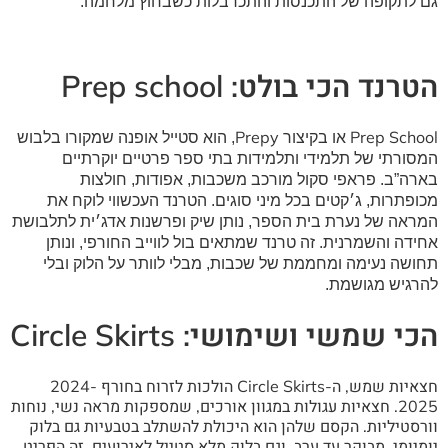
גם לתקופה של התכנסות והתכרבלות כשבחוץ מלחמה.
הטרנד הכי בולט: Prep school
Prepy
Prep School
או בקיצור
, הוא סטייל אופנה שמקורו בלבוש
המסורתי של תלמידי ותלמידות בתי ספר פרטיים יוקרתיים
בארה”ב. פראפי סקול מורכב משכבות, אפודות, חולצות
מכופתרות, ג׳קטים בכל מיני סוגים. הטרנד העכשווי לוקח את
המראה של נערת בית הספר, נותן שיק ופרשנות אדג׳ית לתלבושת
אחידה והשמרנית.
זה טרנד שמתאים בול לווייב החורפי, ונותן
תחושה נעימה ומחממת של שכבות, מבלי לוותר על הלוק ובלי
להרגיש מגושמת.
הכי שמשי ושימושי: Circle Skirts
חצאיות שמש, ה-Circle Skirts הולכות לזרוח בחורף 2024-
2025. חצאיות עגולות במגוון אורכים, שמספקות מראה נשי, נוחות
וורסטיליות. הקסם שלהן הוא היכולת להשתלב בטבעיות גם בלוק
יומיומי, מבוקר עד ערב, וגם בלוק מלא סטייל לאירועים. זה הפריט