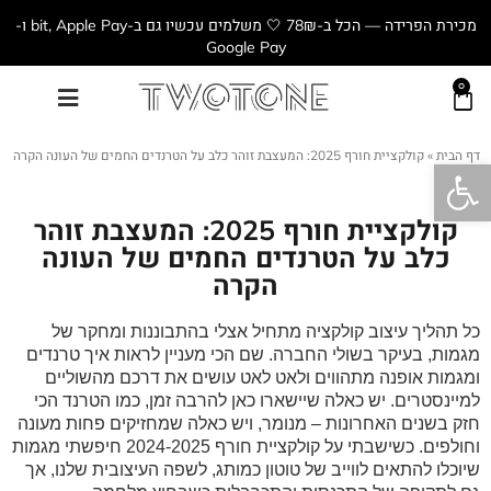
מכירת הפרידה — הכל ב-78₪ 🤍 משלמים עכשיו גם ב-bit, Apple Pay ו-
Google Pay
0
דף הבית
»
קולקציית חורף 2025: המעצבת זוהר כלב על הטרנדים החמים של העונה הקרה
פתח סרגל נגישות
קולקציית חורף 2025: המעצבת זוהר
כלב על הטרנדים החמים של העונה
הקרה
כל תהליך עיצוב קולקציה מתחיל אצלי בהתבוננות ומחקר של
מגמות, בעיקר בשולי החברה. שם הכי מעניין לראות איך טרנדים
ומגמות אופנה מתהווים ולאט לאט עושים את דרכם מהשוליים
למיינסטרים. יש כאלה שיישארו כאן להרבה זמן, כמו הטרנד הכי
חזק בשנים
האחרונות – מנומר, ויש כאלה שמחזיקים פחות מעונה
וחולפים. כשישבתי על קולקציית חורף 2024-2025 חיפשתי מגמות
שיוכלו להתאים לווייב של טוטון כמותג, לשפה העיצובית שלנו, אך