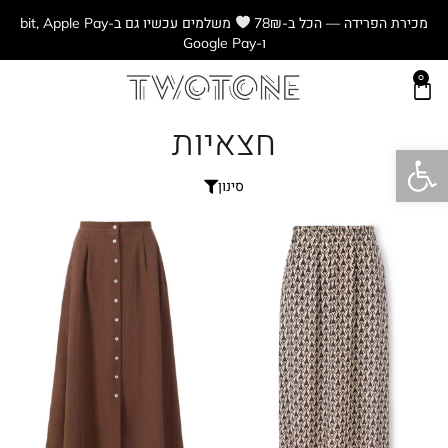
מכירת הפרידה — הכל ב-78₪
משלמים עכשיו גם ב-bit, Apple Pay
ו-Google Pay
0
חצאיות
פתח סרגל נגישות
סינון