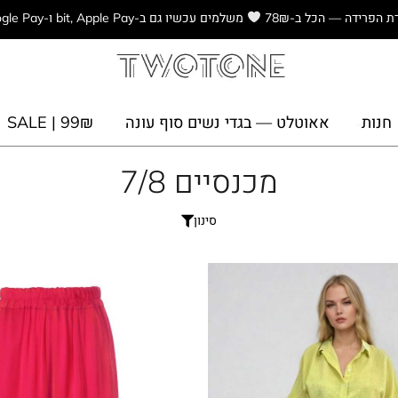
ת הפרידה — הכל ב-78₪
משלמים עכשיו גם ב-bit, Apple Pay ו-Google Pay
חנות
אאוטלט — בגדי נשים סוף עונה
₪SALE | 99
מכנסיים 7/8
סינון