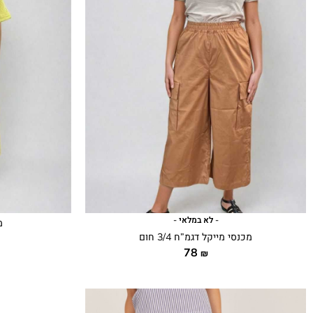
- לא במלאי -
מ
מכנסי מייקל דגמ”ח 3/4 חום
78
₪