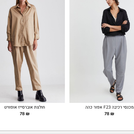
מכנסי רכיבה F23 אפור כהה
חולצת אוברסייז אופוויט
78
₪
78
₪