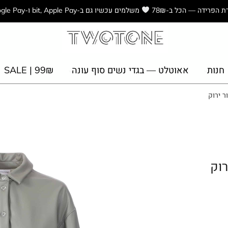
ת הפרידה — הכל ב-78₪
משלמים עכשיו גם ב-bit, Apple Pay ו-Google Pay
חנות
אאוטלט — בגדי נשים סוף עונה
₪SALE | 99
ר ירוק
רוק