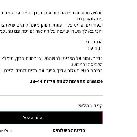
חולצה מכופתרת מדמוי עור איכותי, רך ונעים עם פנים פ
עם צווארון גברי
וכפתורים. פריט על – עונתי, הנותן מענה לימים שאת צ
והכי בא לך משהו שיענה על התיאור גם יפה וגם נוח. כמו
הרכב בד:
דמוי עור
כדי לשמור על הפריט ולהשתמש בו לטווח ארוך, מומלץ 
הכביסה והייבוש.
כביסה ב-30 מעלות עדיף הפוך, עם בדים דומים. לייבש בצל בלבד.
onesize מתאימה לטווח מידות 38-44
קיים במלאי
הוספה לסל
מדיניות משלוחים
החלפות