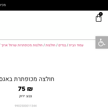
מכיר
0
פתח סרגל נגישות
עמוד הבית
/
בגדים
/
חולצות
/
חולצות מכופתרות שרוול ארוך
/
חולצה מכופתרת באגס
75
₪
צבע: ירוק
9902500011344