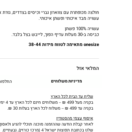
חולצה מכופתרת עם צווארון גברי וכיסים בצדדים, גזרת 
עשויה מבד איכותי ופשתן איכותי.
עשויה 100% פשתן
כביסה ב-30 מעלות עדיף הפוך, לייבש בצל בלבד.
onesize מתאימה לטווח מידות 38-44
המלאי אזל
מדיניות משלוחים
החלפות
שליח עד הבית לכל הארץ
בקניה מעל 499 ₪ – משלוחים חינם לכל הארץ עד 4 ימי עסקים (א’-ה’).
בקניה עד 499 ₪ – משלוח לכל הארץ בעלות 30 ₪.
איסוף עצמי מהסטודיו
לאחר קבלת הודעה שההזמנה מוכנה תוכלי להגיע ולאסוף
שלנו בכתובת תפוצות ישראל 4 (מרכז כורזין), גבעתיים.