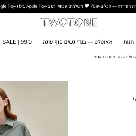
ת הפרידה — הכל ב-78₪
משלמים עכשיו גם ב-bit, Apple Pay ו-Google Pay
חנות
אאוטלט — בגדי נשים סוף עונה
₪SALE | 99
 חולצה מכופתרת באגסי
י