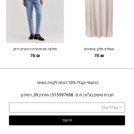
שמלת מלבן אופוויט
חולצה מכופתרת כיווצים ירוק
78
₪
78
₪
הרשמי וקבלי 10% הנחה לקניה באתר.
חברת טוטון בע”מ | ח.פ. 515597698 | חורגין 39, רמת גן
הרשמי