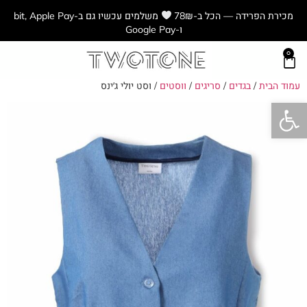
מכירת הפרידה — הכל ב-78₪
משלמים עכשיו גם ב-bit, Apple Pay
ו-Google Pay
0
עמוד הבית
/
בגדים
/
סריגים
/
ווסטים
/ וסט יולי ג׳ינס
פתח סרגל נגישות