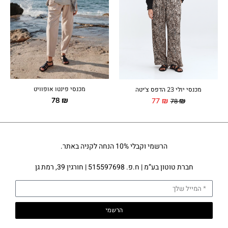
מכנסי פינטו אופוויט
מכנסי יולי 23 הדפס צ׳יטה
78
₪
77
₪
₪
78
הרשמי וקבלי 10% הנחה לקניה באתר.
חברת טוטון בע”מ | ח.פ. 515597698 | חורגין 39, רמת גן
הרשמי