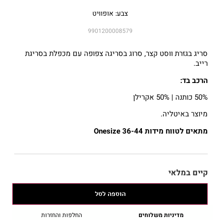
צבע: אופוויט
9901200008579
סריג בגזרת ווסט קצר, סרוג בסריגה צפופה עם מכפלת בסריגת
רייב.
הרכב בד:
50% כותנה | 50% אקרילן
מיוצר באיטליה.
מתאים לטווח מידות 36-44 Onesize
קיים במלאי
הוספה לסל
מדיניות משלוחים
החלפות והחזרות