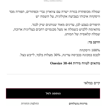
9902500016943
שמלה מכופתרת בגזרה ישרה עם צווארון גברי וכפתורים, תפורה מבד
וויסקוזה איכותי בצביעה אקולוגית, על השמה יש
תיפורים בצבע לבן, עדינים מאוד שנותנים שיק לבגד.
מתאימה ללבוש כשמלה או מעל מכנסיים רחבים כעליונית ארוכה,
שמלה קלאסית של המותג.
הרכב בד:
100% וויסקוזה
לכבס במכונה בכביסה עדינה, 30% מעלות בלבד, לייבש בצל.
מתאים לטווח מידות 38-44 Onesize
קיים במלאי
הוספה לסל
מדיניות משלוחים
החלפות והחזרות