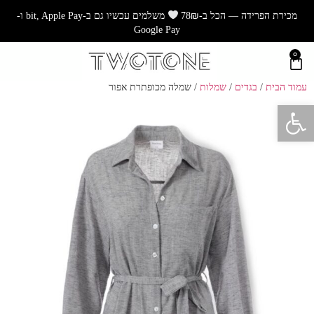
מכירת הפרידה — הכל ב-78₪
משלמים עכשיו גם ב-bit, Apple Pay ו-
Google Pay
0
עמוד הבית
/
בגדים
/
שמלות
/ שמלה מכופתרת אפור
פתח סרגל נגישות