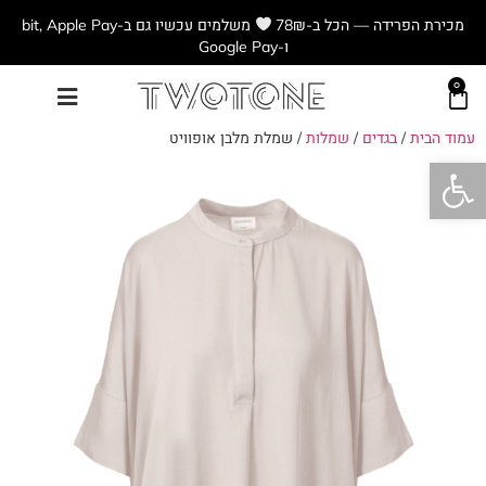
מכירת הפרידה — הכל ב-78₪
משלמים עכשיו גם ב-bit, Apple Pay
ו-Google Pay
0
עמוד הבית
/
בגדים
/
שמלות
/ שמלת מלבן אופוויט
פתח סרגל נגישות