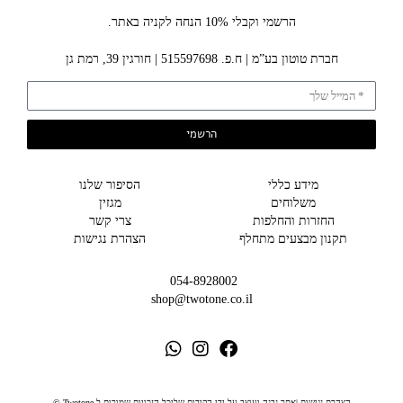
הרשמי וקבלי 10% הנחה לקניה באתר.
חברת טוטון בע”מ | ח.פ. 515597698 | חורגין 39, רמת גן
הרשמי
מידע כללי
הסיפור שלנו
משלוחים
מגזין
החזרות והחלפות
צרי קשר
תקנון מבצעים מתחלף
הצהרת נגישות
054-8928002
shop@twotone.co.il
הצהרת נגישות |
אתר נבנה ועוצב על ידי הקידום שלי
כל הזכויות שמורות ל-Twotone ©