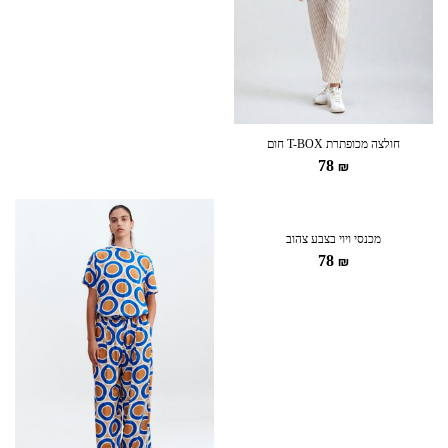
חולצה מכופתרת T-BOX חום
78
₪
מכנסי ויוי בצבע צהוב
78
₪