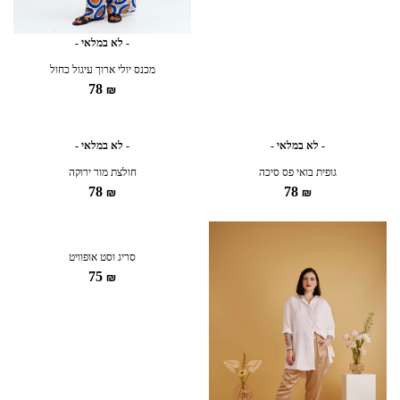
- לא במלאי -
מכנס יולי ארוך עיגול כחול
78
₪
- לא במלאי -
- לא במלאי -
גופית בואי פס סיכה
חולצת מור ירוקה
78
78
₪
₪
סריג וסט אופוויט
75
₪