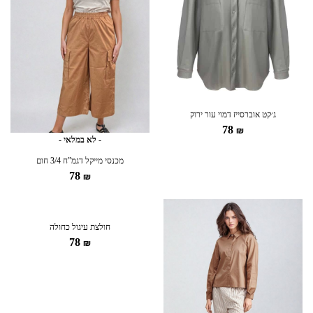
ג׳קט אוברסייז דמוי עור ירוק
78
₪
- לא במלאי -
מכנסי מייקל דגמ”ח 3/4 חום
78
₪
חולצת עיגול כחולה
78
₪