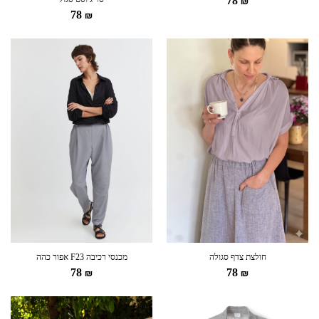
78
₪
78
₪
חולצת צדף סגולה
מכנסי רכיבה F23 אפור כהה
78
78
₪
₪