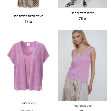
חולצת כפלים ריב בג’
שמלת אריאל בהדפס חום
78
₪
78
₪
- לא במלאי -
סריג ספגטי סגול
סריג וסט סגול